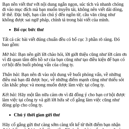
Bạn nên viết thư với nội dung ngắn ngọn, súc tích và nhanh chóng
đi vào mục đích mà bạn muốn truyền tải, không nên viết dài dòng,
lê thê. Đặc biệt, bạn cần chú ý đến ngôn từ, câu văn cũng như
không được sai ngữ pháp, chính tả trong bài viết của mình.
Bố cục bức thư
Tất cả các bài viết đúng chuẩn đều có bố cục 3 phần rõ ràng. Đó
bao gồm:
Mở bài:
Bạn nên gửi lời chào hỏi, lời giới thiệu cũng như lời cảm ơn
vì đã quan tâm đến hồ sơ của bạn cũng như tạo điều kiện để bạn có
cơ hội đến buổi phỏng vấn của công ty.
Thân bài:
Bạn nên đi vào nội dung về buổi phỏng vấn, về những
điều mà bạn đã được học, về những điểm mạnh cũng như thiếu sót
cần khắc phục và mong muốn được làm việc tại công ty.
Kết bài:
Hãy một lần nữa cảm ơn vì đã đồng ý cho bạn cơ hội được
làm việc tại công ty và gửi lời hứa sẽ cố gắng làm việc cũng như
đóng góp cho công ty.
Chú ý thời gian gửi thư
Hãy cố gắng gửi thư càng sớm càng tốt kể từ thời điểm bạn nhận