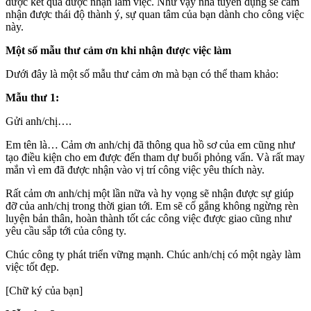
được kết quả được nhận làm việc. Như vậy nhà tuyển dụng sẽ cảm
nhận được thái độ thành ý, sự quan tâm của bạn dành cho công việc
này.
Một số mẫu thư cảm ơn khi nhận được việc làm
Dưới đây là một số mẫu thư cảm ơn mà bạn có thể tham khảo:
Mẫu thư 1:
Gửi anh/chị….
Em tên là… Cảm ơn anh/chị đã thông qua hồ sơ của em cũng như
tạo điều kiện cho em được đến tham dự buổi phỏng vấn. Và rất may
mắn vì em đã được nhận vào vị trí công việc yêu thích này.
Rất cảm ơn anh/chị một lần nữa và hy vọng sẽ nhận được sự giúp
đỡ của anh/chị trong thời gian tới. Em sẽ cố gắng không ngừng rèn
luyện bản thân, hoàn thành tốt các công việc được giao cũng như
yêu cầu sắp tới của công ty.
Chúc công ty phát triển vững mạnh. Chúc anh/chị có một ngày làm
việc tốt đẹp.
[Chữ ký của bạn]