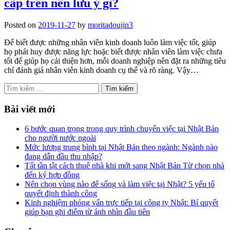
cấp trên nên lưu ý gì?
Posted on
2019-11-27
by
moritadoujin3
Để biết được những nhân viên kinh doanh luôn làm việc tốt, giúp
họ phát huy được năng lực hoặc biết được nhân viên làm việc chưa
tốt để giúp họ cải thiện hơn, mỗi doanh nghiệp nên đặt ra những tiêu
chí đánh giá nhân viên kinh doanh cụ thể và rõ ràng. Vậy…
Tìm
kiếm
cho:
Bài viết mới
6 bước quan trọng trong quy trình chuyển việc tại Nhật Bản
cho người nước ngoài
Mức lương trung bình tại Nhật Bản theo ngành: Ngành nào
đang dẫn đầu thu nhập?
Tất tần tật cách thuê nhà khi mới sang Nhật Bản Từ chọn nhà
đến ký hợp đồng
Nên chọn vùng nào để sống và làm việc tại Nhật? 5 yếu tố
quyết định thành công
Kinh nghiệm phỏng vấn trực tiếp tại công ty Nhật: Bí quyết
giúp bạn ghi điểm từ ánh nhìn đầu tiên