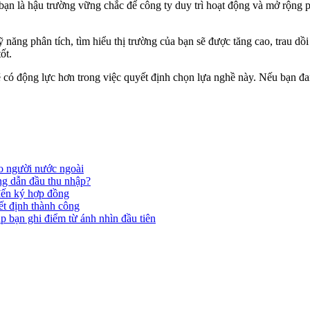
ạn là hậu trường vững chắc để công ty duy trì hoạt động và mở rộng ph
 năng phân tích, tìm hiểu thị trường của bạn sẽ được tăng cao, trau dồi 
ốt.
ẽ có động lực hơn trong việc quyết định chọn lựa nghề này. Nếu bạn đa
ho người nước ngoài
ng dẫn đầu thu nhập?
đến ký hợp đồng
ết định thành công
p bạn ghi điểm từ ánh nhìn đầu tiên