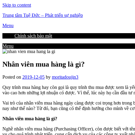
Skip to content
Trung tâm Tuệ Đức – Phát triển sự nghiệp
Menu
Chính sách bảo mật
Menu
Nhân viên mua hàng là gì?
Posted on
2019-12-05
by
moritadoujin3
Quy trình mua hàng hay còn gọi là quy trình thu mua được xem là yếu
vào cao hơn những lợi nhuận có được. Vì thế, lúc này họ cần đầu tư
Vai trò của nhân viên mua hàng ngày càng được coi trọng hơn trong 
nay như thế nào? Từ đó, bạn cũng có thể định hướng cho mình về cơ 
Nhân viên mua hàng là gì?
Nghề nhân viên mua hàng (Purchasing Officer), còn được biết với tên
vụ cho quá trình phát triển, cung cấp dịch vụ của các công ty xuất ph