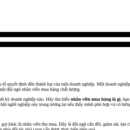
 tố quyết định đến thành bại của một doanh nghiệp. Một doanh nghiệp k
 một đội ngũ nhân viên mua hàng chất lượng.
bất kỳ doanh nghiệp nào. Hãy tìm hiểu
nhân viên mua hàng là gì
, bạn
hội nghề nghiệp này trong tương lai nếu thấy mình phù hợp và có hứng
 gọi khác là nhân viên thu mua. Đây là đội ngũ cân đối, giám sát, lự
át phía đối tác nhà cung cấp được thực hiện hiệu quả.