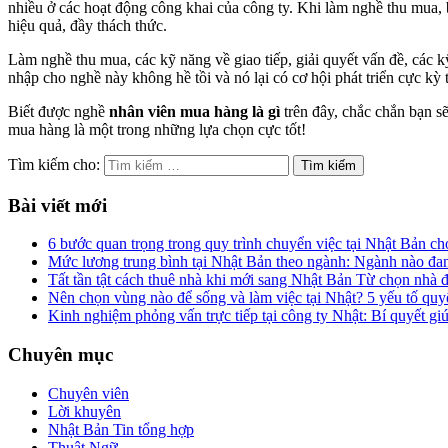
nhiều ở các hoạt động công khai của công ty. Khi làm nghề thu mua, b
hiệu quả, đầy thách thức.
Làm nghề thu mua, các kỹ năng về giao tiếp, giải quyết vấn đề, các kỹ
nhập cho nghề này không hề tồi và nó lại có cơ hội phát triển cực kỳ t
Biết được nghề
nhân viên mua hàng là gì
trên đây, chắc chắn bạn s
mua hàng là một trong những lựa chọn cực tốt!
Tìm kiếm cho:
Bài viết mới
6 bước quan trọng trong quy trình chuyển việc tại Nhật Bản c
Mức lương trung bình tại Nhật Bản theo ngành: Ngành nào đa
Tất tần tật cách thuê nhà khi mới sang Nhật Bản Từ chọn nhà 
Nên chọn vùng nào để sống và làm việc tại Nhật? 5 yếu tố quy
Kinh nghiệm phỏng vấn trực tiếp tại công ty Nhật: Bí quyết giú
Chuyên mục
Chuyên viên
Lời khuyên
Nhật Bản Tin tổng hợp
Thuật Ngữ